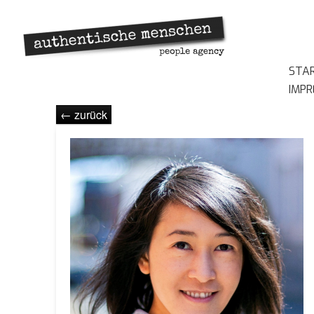
STA
IMP
← zurück