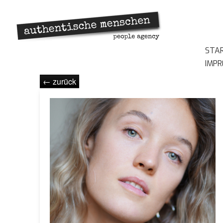
STA
IMP
← zurück