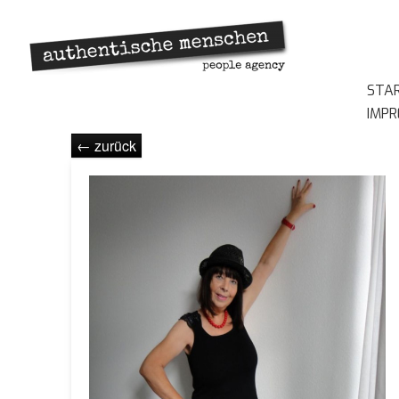
STA
IMP
← zurück