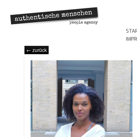
STA
IMP
← zurück