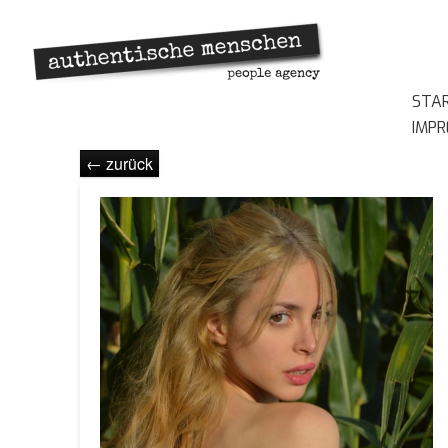
STA
IMP
← zurück