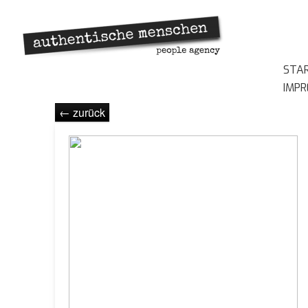
STA
IMP
← zurück