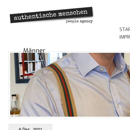
STA
IMP
Männer
8 Dez., 2021