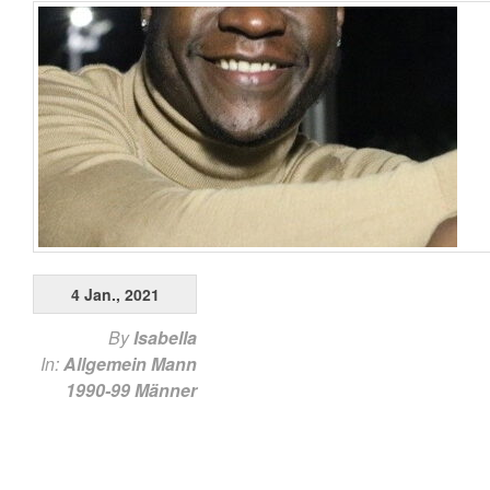
4 Jan., 2021
By
Isabella
In:
Allgemein
Mann
1990-99
Männer