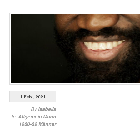
1 Feb., 2021
By
Isabella
In:
Allgemein
Mann
1980-89
Männer