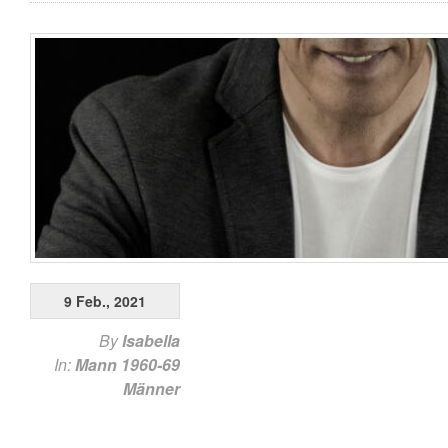
9 Feb., 2021
By
Isabella
In:
Mann 1960-69
Männer