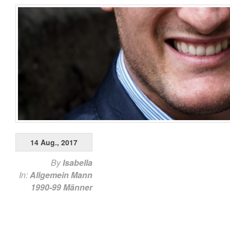
14 Aug., 2017
By
Isabella
In:
Allgemein
Mann
1990-99
Männer