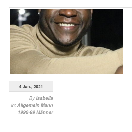
4 Jan., 2021
By
Isabella
In:
Allgemein
Mann
1990-99
Männer