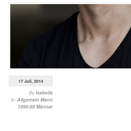
17 Juli, 2014
By
Isabella
In:
Allgemein
Mann
1990-99
Männer