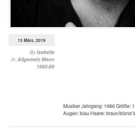
13 März, 2019
By
Isabella
In:
Allgemein
Mann
1980-89
Musiker Jahrgang: 1986 Größe: 1
Augen: blau Haare: braun/blond