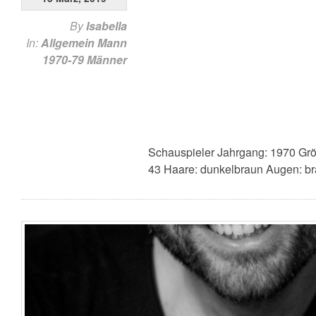
By
Isabella
In:
Allgemein
Mann
1970-79
Männer
Schauspieler Jahrgang: 1970 Grö
43 Haare: dunkelbraun Augen: b